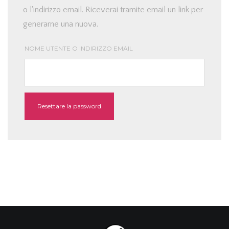
o l'indirizzo email. Riceverai tramite email un link per
generarne una nuova.
NOME UTENTE O INDIRIZZO EMAIL
Resettare la password